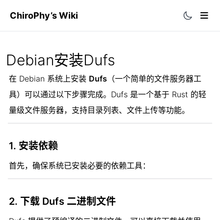
ChiroPhy’s Wiki
首页
Debian安装Dufs
自建资源
在 Debian 系统上安装 
Dufs
（一个简单的文件服务器工
往期整理
OpenList资源站
具）可以通过以下步骤完成。Dufs 是一个基于 Rust 的轻
More
历史归档
RssHub
量级文件服务器，支持目录列表、文件上传等功能。
Blog
文章分类
GitHub文件加速
2024年观影记录
Netlify
1. 
安装依赖
2025年观影记录
首先，确保系统已安装必要的依赖工具：
Github
2. 
下载 Dufs 二进制文件
三线