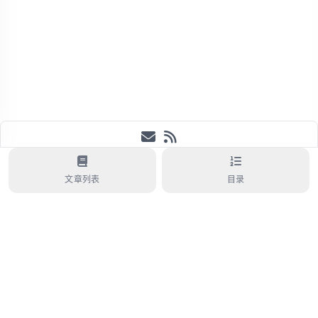
ChiroPhy
.
©
2017-2026
3176
1819
文章列表
目录
Powered By
NotionNext
4.10.2